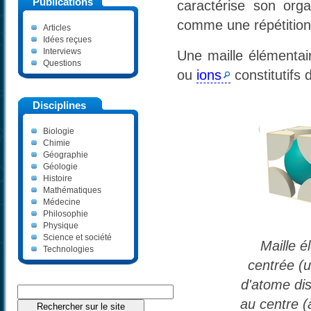
Publications
caractérise son orga
comme une répétition 
Articles
Idées reçues
Interviews
Une maille élémenta
Questions
ou
ions
constitutifs 
Disciplines
Biologie
Chimie
Géographie
Géologie
Histoire
Mathématiques
Médecine
Philosophie
Physique
Science et société
Maille é
Technologies
centrée (u
d'atome di
au centre (