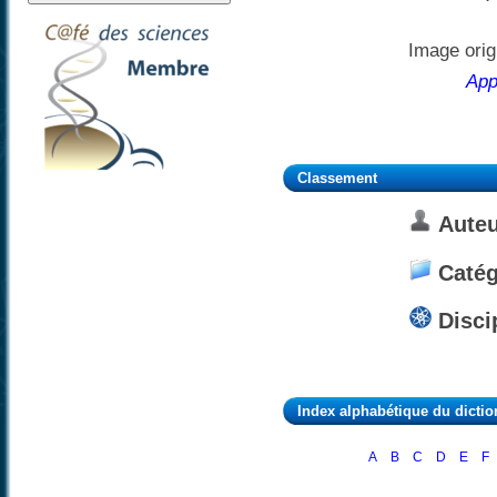
Image orig
App
Classement
Auteu
Catég
Disci
Index alphabétique du dictio
A
B
C
D
E
F